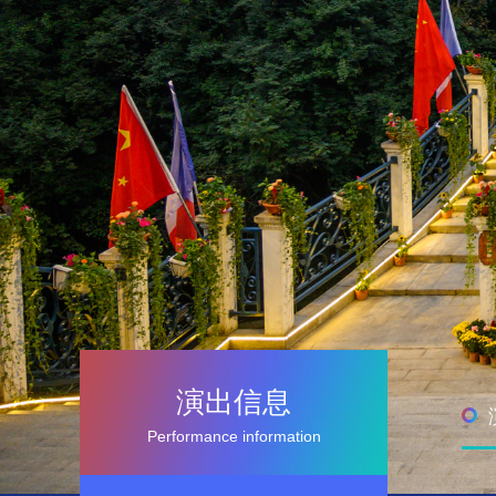
演出信息
Performance information